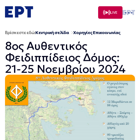
Μετάβαση
σε
LIVE
περιεχόμενο
Βρίσκεστε εδώ:
Κεντρική σελίδα
Χορηγίες Επικοινωνίας
8ος Αυθεντικός
Φειδιππίδειος Δόμος:
21-25 Νοεμβρίου 2024