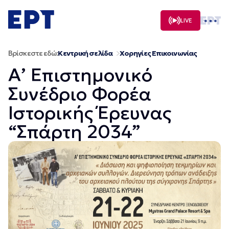
Μετάβαση
σε
LIVE
περιεχόμενο
Βρίσκεστε εδώ:
Κεντρική σελίδα
Χορηγίες Επικοινωνίας
Α’ Επιστημονικό
Συνέδριο Φορέα
Ιστορικής Έρευνας
“Σπάρτη 2034”