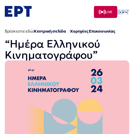
Μετάβαση
σε
LIVE
περιεχόμενο
Βρίσκεστε εδώ:
Κεντρική σελίδα
Χορηγίες Επικοινωνίας
“Ημέρα Ελληνικού
Κινηματογράφου”