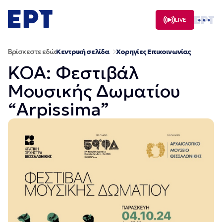
Μετάβαση
σε
LIVE
περιεχόμενο
Βρίσκεστε εδώ:
Κεντρική σελίδα
Χορηγίες Επικοινωνίας
ΚΟΑ: Φεστιβάλ
Μουσικής Δωματίου
“Arpissima”