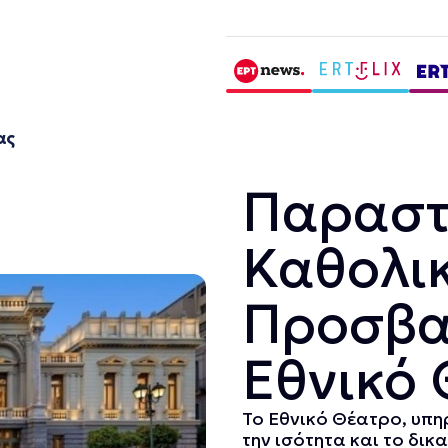
ας
Παραστ
Καθολι
Προσβα
Εθνικό
Το Εθνικό Θέατρο, υπη
την ισότητα και το δι