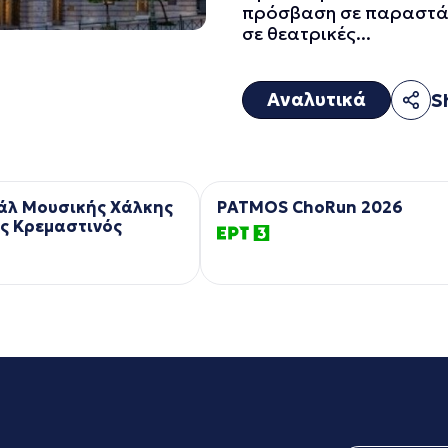
πρόσβαση σε παραστάσε
σε θεατρικές...
Αναλυτικά
S
άλ Μουσικής Χάλκης
PATMOS ChoRun 2026
ς Κρεμαστινός