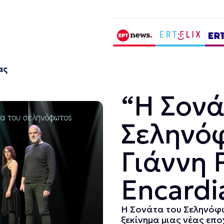
ας
“Η Σονά
Σεληνό
Γιάννη 
Encardi
Η Σονάτα του Σεληνόφω
ξεκίνημα μιας νέας επο