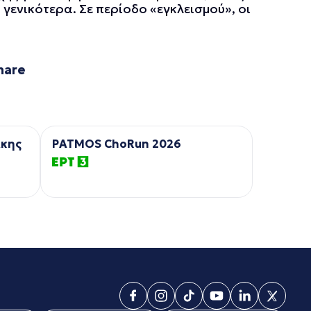
η γενικότερα. Σε περίοδο «εγκλεισμού», οι
hare
λκης
PATMOS ChoRun 2026