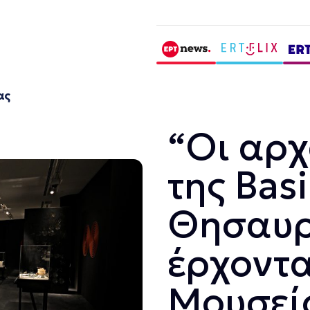
ας
“Οι αρχ
της Basi
Θησαυρ
έρχοντα
Μουσεί