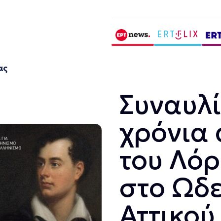
ας
Συναυλί
χρόνια 
του Λό
στο Ωδ
Αττικού