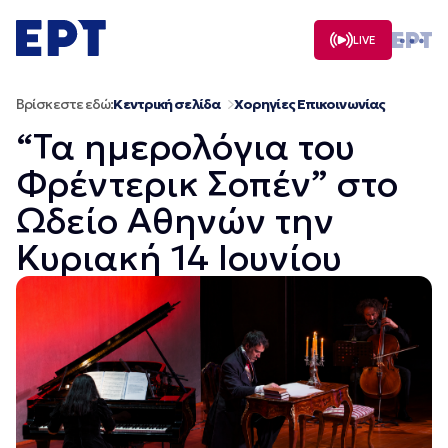
Μετάβαση
σε
LIVE
περιεχόμενο
Βρίσκεστε εδώ:
Κεντρική σελίδα
Χορηγίες Επικοινωνίας
“Τα ημερολόγια του
Φρέντερικ Σοπέν” στο
Ωδείο Αθηνών την
Κυριακή 14 Ιουνίου