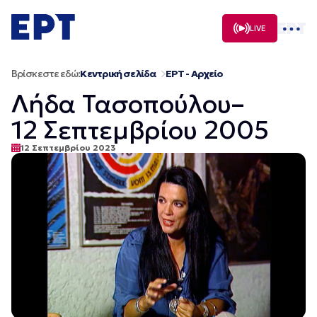
Μετάβαση
σε
LIVE
περιεχόμενο
Βρίσκεστε εδώ:
Κεντρική σελίδα
ΕΡΤ - Αρχείο
Λήδα Τασοπούλου–
12 Σεπτεμβρίου 2005
12 Σεπτεμβρίου 2023