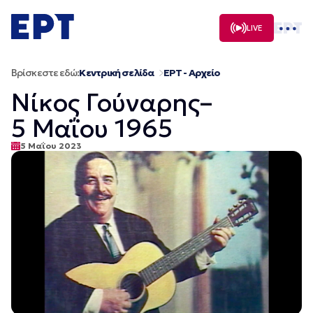
Μετάβαση
σε
LIVE
περιεχόμενο
Βρίσκεστε εδώ:
Κεντρική σελίδα
ΕΡΤ - Αρχείο
Νίκος Γούναρης–
5 Μαΐου 1965
5 Μαΐου 2023