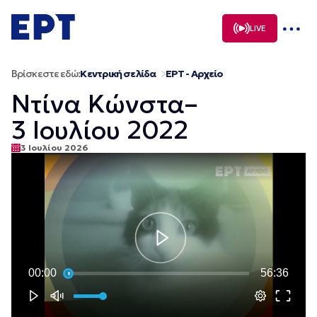
Μετάβαση
σε
LIVE
περιεχόμενο
Βρίσκεστε εδώ:
Κεντρική σελίδα
ΕΡΤ - Αρχείο
Ντίνα Κώνστα–
3 Ιουλίου 2022
3 Ιουλίου 2026
00:00
56:36