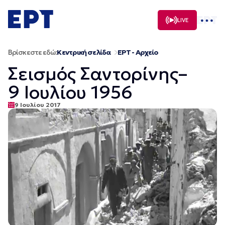
Μετάβαση
σε
LIVE
περιεχόμενο
Βρίσκεστε εδώ:
Κεντρική σελίδα
ΕΡΤ - Αρχείο
Σεισμός Σαντορίνης–
9 Ιουλίου 1956
9 Ιουλίου 2017