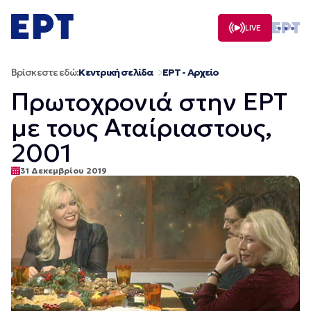
Μετάβαση
σε
LIVE
περιεχόμενο
Βρίσκεστε εδώ:
Κεντρική σελίδα
ΕΡΤ - Αρχείο
Πρωτοχρονιά στην ΕΡΤ
με τους Αταίριαστους,
2001
31 Δεκεμβρίου 2019