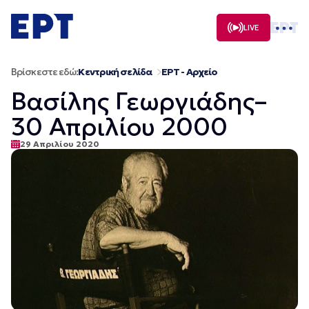
Μετάβαση
σε
LIVE
περιεχόμενο
Βρίσκεστε εδώ:
Κεντρική σελίδα
ΕΡΤ - Αρχείο
Βασίλης Γεωργιάδης–
30 Απριλίου 2000
29 Απριλίου 2020