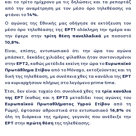
και το τρίτο ημίχρονο με τις δηλώσεις και τα ρεπορτάζ
από την αναμέτρηση με τον μέσο όρο τηλεθέασης να
φτάνει το
14%.
Ο αγώνας της Εθνικής μας οδήγησε σε εκτόξευση τον
μέσο όρο τηλεθέασης της
ΕΡΤ1
ολόκληρη την ημέρα και
την έφερε στην
τρίτη θέση
πανελλαδικά
με ποσοστό
10,8%.
Είναι, επίσης, εντυπωσιακό ότι την ώρα του αγώνα
μπάσκετ, δεκάδες χιλιάδες φίλαθλοι ήταν συντονισμένοι
στην
ΕΡΤ2,
καθώς μετέδιδε εκείνη την ώρα το
Ευρωπαϊκό
Πρωτάθλημα Στίβου
από το Μόναχο, εκτοξεύοντας και τη
δική της τηλεθέαση, με συνέπεια χθες τα κανάλια της
ΕΡΤ
να κυριαρχήσουν πλήρως στο λεγόμενο prime time.
Έτσι, δεν είναι τυχαίο ότι συνολικά χθες τα
τρία κανάλια
της ΕΡΤ
(καθώς και η
ΕΡΤ3
μεταδίδει τους αγώνες του
Ευρωπαϊκoύ Πρωταθλήματος Υγρού Στίβου
από τη
Ρώμη), έφτασαν αθροιστικά στο εντυπωσιακό
16,8%
σε
όλη τη διάρκεια της ημέρας, γεγονός που ανέδειξε την
ΕΡΤ
στην
πρώτη θέση
της τηλεθέασης.