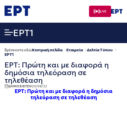
Μετάβαση
σε
LIVE
περιεχόμενο
EΡΤ1
Βρίσκεστε εδώ:
Κεντρική σελίδα
Εταιρεία
Δελτία Τύπου
EΡΤ1
ΕΡΤ: Πρώτη και με διαφορά η
δημόσια τηλεόραση σε
τηλεθέαση
ΔΗΜΟΣΙΕΥΣΗ
20/08/22
ΕΡΤ: Πρώτη και με διαφορά η δημόσια
τηλεόραση σε τηλεθέαση