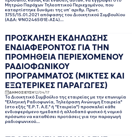
πρόσωπο, καθώς και ενώσεις αυτών, να εγγραφεί στο
Μητρώο Παρόχων Τηλεοπτικού Περιεχομένου, που
καταρτίστηκε δυνάμει της υπ’ αριθμ. Πρωτ.
3755/15.01.2021 απόφασης του Διοικητικού Συμβουλίου
(ΑΔΑ: ΨΝΟ2465Θ1Ε-ΑΣ4)...
ΠΡΟΣΚΛΗΣΗ ΕΚΔΗΛΩΣΗΣ
ΕΝΔΙΑΦΕΡΟΝΤΟΣ ΓΙΑ ΤΗΝ
ΠΡΟΜΗΘΕΙΑ ΠΕΡΙΕΧΟΜΕΝΟΥ
ΡΑΔΙΟΦΩΝΙΚΟΥ
ΠΡΟΓΡΑΜΜΑΤΟΣ (ΜΙΚΤΕΣ ΚΑΙ
ΕΞΩΤΕΡΙΚΕΣ ΠΑΡΑΓΩΓΕΣ)
ΔΗΜΟΣΙΕΥΣΗ
12/04/17
Το Διοικητικό Συμβούλιο της εταιρείας με την επωνυμία
"Ελληνική Ραδιοφωνία, Τηλεόραση Ανώνυμη Εταιρεία"
(στο εξής "Ε.Ρ.Τ. Α.Ε." ή "Εταιρεία") προσκαλεί κάθε
ενδιαφερόμενο ημεδαπό ή αλλοδαπό φυσικό ή νομικό
πρόσωπο να καταθέσει προτάσεις για την παραγωγή
ραδιοφωνικού...