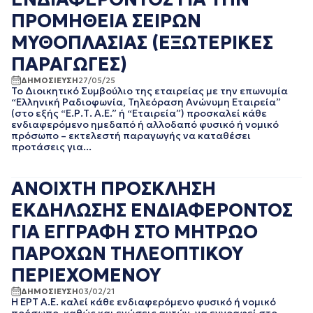
ΠΡΟΜΗΘΕΙΑ ΣΕΙΡΩΝ
ΜΥΘΟΠΛΑΣΙΑΣ (ΕΞΩΤΕΡΙΚΕΣ
ΠΑΡΑΓΩΓΕΣ)
ΔΗΜΟΣΙΕΥΣΗ
27/05/25
Το Διοικητικό Συμβούλιο της εταιρείας με την επωνυμία
“Ελληνική Ραδιοφωνία, Τηλεόραση Ανώνυμη Εταιρεία”
(στο εξής “Ε.Ρ.Τ. Α.Ε.” ή “Εταιρεία”) προσκαλεί κάθε
ενδιαφερόμενο ημεδαπό ή αλλοδαπό φυσικό ή νομικό
πρόσωπο – εκτελεστή παραγωγής να καταθέσει
προτάσεις για...
ΑΝΟΙΧΤΗ ΠΡΟΣΚΛΗΣΗ
ΕΚΔΗΛΩΣΗΣ ΕΝΔΙΑΦΕΡΟΝΤΟΣ
ΓΙΑ ΕΓΓΡΑΦΗ ΣΤΟ ΜΗΤΡΩΟ
ΠΑΡΟΧΩΝ ΤΗΛΕΟΠΤΙΚΟΥ
ΠΕΡΙΕΧΟΜΕΝΟΥ
ΔΗΜΟΣΙΕΥΣΗ
03/02/21
H ΕΡΤ Α.Ε. καλεί κάθε ενδιαφερόμενο φυσικό ή νομικό