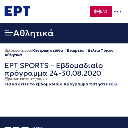
Μετάβαση
σε
LIVE
περιεχόμενο
Αθλητικά
Βρίσκεστε εδώ:
Κεντρική σελίδα
Εταιρεία
Δελτία Τύπου
Αθλητικά
ΕΡΤ SPORTS – Εβδομαδιαίο
πρόγραμμα 24-30.08.2020
ΔΗΜΟΣΙΕΥΣΗ
21/08/20
Για να δείτε το εβδομαδιαίο πρόγραμμα πατήστε
εδώ.