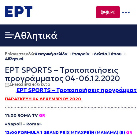
Μετάβαση
σε
LIVE
περιεχόμενο
Αθλητικά
Βρίσκεστε εδώ:
Κεντρική σελίδα
Εταιρεία
Δελτία Τύπου
Αθλητικά
ΕΡΤ SPORTS – Τροποποιήσεις
προγράμματος 04-06.12.2020
ΔΗΜΟΣΙΕΥΣΗ
03/12/20
ΕΡΤ SPORTS – Τροποποιήσεις προγράμματ
ΠΑΡΑΣΚΕΥΗ 04 ΔΕΚΕΜΒΡΙΟΥ 2020
………………………………………………………………………………
11:00
ROMA
TV
GR
«
Napoli
–
Roma
»
13:00 FORMULA 1 GRAND PRIX
ΜΠΑΧΡΕΪΝ
(
ΜΑΝΑΜΑ
) (
Ε
)
GR