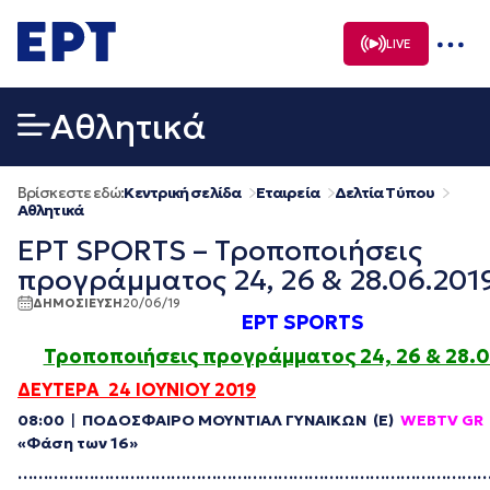
Μετάβαση
σε
LIVE
περιεχόμενο
Αθλητικά
Βρίσκεστε εδώ:
Κεντρική σελίδα
Εταιρεία
Δελτία Τύπου
Αθλητικά
ΕΡΤ SPORTS – Τροποποιήσεις
προγράμματος 24, 26 & 28.06.201
ΔΗΜΟΣΙΕΥΣΗ
20/06/19
ΕΡΤ SPORTS
Τροποποιήσεις προγράμματος 24, 26 & 28.
ΔΕΥΤΕΡΑ 24 ΙΟΥΝΙΟΥ 2019
08:00
|
ΠΟΔΟΣΦΑΙΡΟ ΜΟΥΝΤΙΑΛ ΓΥΝΑΙΚΩΝ (E)
WEBTV
GR
«Φάση των 16»
………………………………………………………………………………