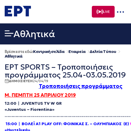
Μετάβαση
σε
LIVE
περιεχόμενο
Αθλητικά
Βρίσκεστε εδώ:
Κεντρική σελίδα
Εταιρεία
Δελτία Τύπου
Αθλητικά
ΕΡΤ SPORTS – Τροποποιήσεις
προγράμματος 25.04-03.05.2019
ΔΗΜΟΣΙΕΥΣΗ
24/04/19
Τροποποιήσεις προγράμματος
Μ. ΠΕΜΠΤΗ 25 ΑΠΡΙΛΙΟΥ 2019
12:00
|
JUVENTUS TV
W GR
«Juventus – Fiorentina»
………………………………………………………………………………
15:00
|
ΒΟΛΕΪ
Α
1 PLAY OFF:
ΦΟΙΝΙΚΑΣ
Σ
. –
ΟΛΥΜΠΙΑΚΟΣ
(
Ε
)
«
Ημιτελικά
»