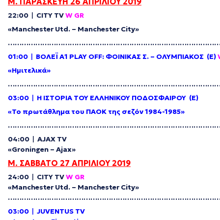
Μ
.
ΠΑΡΑΣΚΕΥΗ
26
ΑΠΡΙΛΙΟΥ
2019
22:00
|
CITY TV
W GR
«Manchester Utd. – Manchester City»
………………………………………………………………………………
01:00
|
ΒΟΛΕΪ
Α
1 PLAY OFF:
ΦΟΙΝΙΚΑΣ
Σ
. –
ΟΛΥΜΠΙΑΚΟΣ
(
Ε
)
«Η
μιτελικά
»
………………………………………………………………………………
03:00
|
Η ΙΣΤΟΡΙΑ ΤΟΥ ΕΛΛΗΝΙΚΟΥ ΠΟΔΟΣΦΑΙΡΟΥ (E)
«Το πρωτάθλημα του ΠΑΟΚ της σεζόν 1984-1985»
………………………………………………………………………………
0
4:00
|
AJAX TV
«Groningen – Ajax»
Μ
.
ΣΑΒΒΑΤΟ
27
ΑΠΡΙΛΙΟΥ
2019
24:00
|
CITY TV
W GR
«Manchester Utd. – Manchester City»
………………………………………………………………………………
03:00
|
JUVENTUS TV