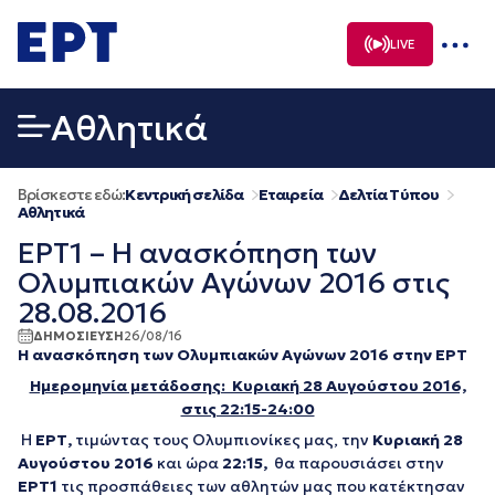
Μετάβαση
σε
LIVE
περιεχόμενο
Αθλητικά
Βρίσκεστε εδώ:
Κεντρική σελίδα
Εταιρεία
Δελτία Τύπου
Αθλητικά
ΕΡΤ1 – Η ανασκόπηση των
Ολυμπιακών Αγώνων 2016 στις
28.08.2016
ΔΗΜΟΣΙΕΥΣΗ
26/08/16
Η ανασκόπηση των Ολυμπιακών Αγώνων 2016
στην ΕΡΤ
Ημερομηνία μετάδοσης: Κυριακή 28 Αυγούστου 2016,
στις 22:15-24:00
Η
ΕΡΤ,
τιμώντας τους Ολυμπιονίκες μας, την
Κυριακή 28
Αυγούστου 2016
και ώρα
22:15,
θα παρουσιάσει στην
ΕΡΤ1
τις προσπάθειες των αθλητών μας που κατέκτησαν