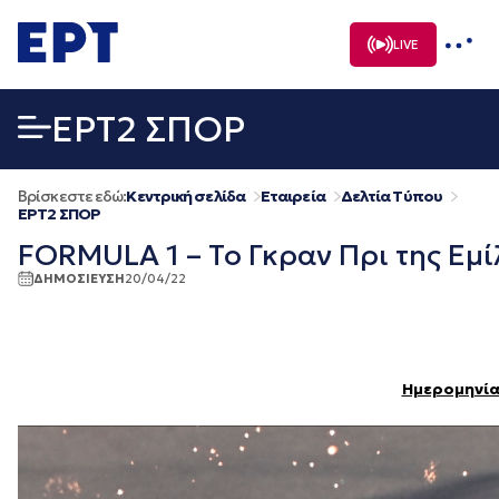
Μετάβαση
σε
LIVE
περιεχόμενο
EΡΤ2 ΣΠΟΡ
Βρίσκεστε εδώ:
Κεντρική σελίδα
Εταιρεία
Δελτία Τύπου
EΡΤ2 ΣΠΟΡ
FORMULA 1 – Το Γκραν Πρι της Εμί
ΔΗΜΟΣΙΕΥΣΗ
20/04/22
Ημερομηνία