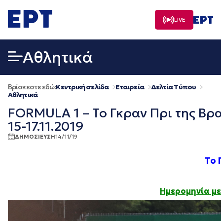
Μετάβαση
σε
LIVE
περιεχόμενο
Αθλητικά
Βρίσκεστε εδώ:
Κεντρική σελίδα
Εταιρεία
Δελτία Τύπου
Αθλητικά
FORMULA 1 – Το Γκραν Πρι της Βρα
15-17.11.2019
ΔΗΜΟΣΙΕΥΣΗ
14/11/19
Το 
Ημερομηνία με