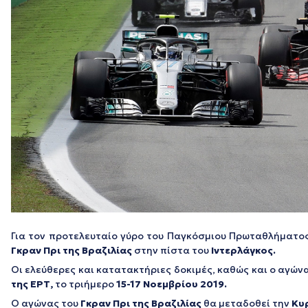
Για τον προτελευταίο γύρο του Παγκόσμιου Πρωταθλήματο
Γκραν Πρι της Βραζιλίας
στην πίστα του
Ιντερλάγκος.
Οι ελεύθερες και κατατακτήριες δοκιμές, καθώς και ο αγών
της ΕΡΤ,
το τριήμερο
15-17 Νοεμβρίου 2019.
Ο αγώνας του
Γκραν Πρι της Βραζιλίας
θα μεταδοθεί την
Κυ