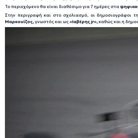
Το περιεχόμενο θα είναι διαθέσιμο για 7 ημέρες στα
ψηφιακ
Στην περιγραφή και στο σχολιασμό, οι δημοσιογράφοι τ
Μαρκουίζος,
γνωστός και ως
«Ιαβέρης jr»,
καθώς και η δημο