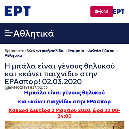
Μετάβαση
σε
LIVE
περιεχόμενο
Αθλητικά
Βρίσκεστε εδώ:
Κεντρική σελίδα
Εταιρεία
Δελτία Τύπου
Αθλητικά
Η μπάλα είναι γένους θηλυκού
και «κάνει παιχνίδι» στην
ΕΡΑσπορ! 02.03.2020
ΔΗΜΟΣΙΕΥΣΗ
27/02/20
Η μπάλα είναι γένους θηλυκού
και «κάνει παιχνίδι» στην ΕΡΑσπορ
Καθαρά Δευτέρα 2 Μαρτίου 2020, ώρα 22:00-
24:00