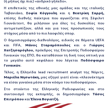
(ή μήπως όχι πια;) «ανδρικό γήπεδο».
Η επιθετικός της εθνικής μας ομάδας και της ιταλικής
Ταβανιάκο,
Σοφία Κόγγουλη
και η
Βεατρίκη Σαρρή,
επίσης διεθνής παίκτρια που αγωνίζεται στη Σέφιλντ
Γιουνάιτεντ, θα μιλήσουν για όλες τις δυσκολίες που
αντιμετωπίζουν, αλλά και για τους προσωπικούς τους
στόχους μέσα από το πιο λαοφιλές σπορ.
Ο δημοσιογράφος-διεθνολόγος, ειδικός σε θέματα UEFA
και FIFA,
Μάνος Σταραμόπουλος
και ο
Γιώργος
Χατζησαρόγλου,
πρόεδρος της Επιτροπής Ποδοσφαίρου
Γυναικών της ΕΠΟ, θα καταθέσουν τη δική τους οπτική για
το μεγάλο αυτό κεφάλαιο που λέγεται
Ποδόσφαιρο
Γυναικών.
Τέλος, η Ελληνίδα lead recruitment analyst της Νόριτς,
Μαριέλα Νησωτάκη,
μας εξηγεί γιατί είναι «πλεονέκτημα
να είσαι γυναίκα μέσα στον κόσμο του ποδοσφαίρου».
Στο στούντιο της Ελληνικής Ραδιοφωνίας και στο
συντονισμό της εκπομπής, οι δημοσιογράφοι
Τάσος
Επιτρόπου
και
Έλενα Βογιατζή.