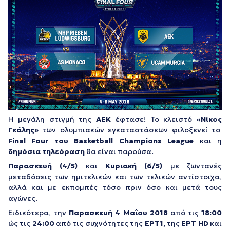
Η μεγάλη στιγμή της
ΑΕΚ
έφτασε! Το κλειστό
«Νίκος
Γκάλης»
των ολυμπιακών εγκαταστάσεων φιλοξενεί το
Final Four
του Basketball Champions League
και η
δημόσια τηλεόραση
θα είναι παρούσα.
Παρασκευή (4/5)
και
Κυριακή (6/5)
με ζωντανές
μεταδόσεις των ημιτελικών και των τελικών αντίστοιχα,
αλλά και με εκπομπές τόσο πριν όσο και μετά τους
αγώνες.
Ειδικότερα, την
Παρασκευή 4
Μαΐου 2018
από τις
18:00
ώς τις
24:00
από τις συχνότητες της
ΕΡΤ1,
της
ΕΡΤ HD
και