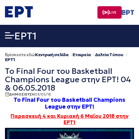
Μετάβαση
σε
LIVE
περιεχόμενο
EΡΤ1
Βρίσκεστε εδώ:
Κεντρική σελίδα
Εταιρεία
Δελτία Τύπου
EΡΤ1
Το Final Four του Basketball
Champions League στην ΕΡΤ! 04
& 06.05.2018
ΔΗΜΟΣΙΕΥΣΗ
03/05/18
Το
Final Four
του
Basketball Champions
League
στην
ΕΡΤ
!
Παρασκευή 4 και Κυριακή 6 Μαΐου 2018 στην
ΕΡΤ1