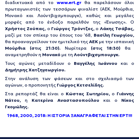
διαδικτυακά από το
www.ert.gr
θα παρελάσουν όλοι
πρωταγωνιστές των τεσσάρων φιναλίστ (ΑΕΚ, Μούρθια,
Μονακό και Λούντβιχσμπουργκ), καθώς και μεγάλες
μορφές από το ένδοξο παρελθόν της «Ένωσης». Ο
Χρήστος Ζούπας,
ο
Γιώργος Τρόντζος,
ο
Λάκης Τσάβας,
μαζί με τον σπίκερ του έπους του ’68,
Βασίλη Γεωργίου,
θα προαναγγείλουν τον ημιτελικό της
ΑΕΚ
με την ισπανική
Μούρθια
(στις 21:30).
Νωρίτερα
(στις 18:30)
θα
αναμετρηθούν η
Μονακό
με τη
Λούντβιχσμπουργκ.
Τους αγώνες μεταδίδουν ο
Βαγγέλης Ιωάννου
και ο
Δημήτρης Χατζηγεωργίου.
Στην ανάλυση των φάσεων και στο σχολιασμό των
αγώνων, ο προπονητής
Γιώργος Κετσελίδης.
Στα ρεπορτάζ θα είναι ο
Κώστας Σωτηρίου,
ο
Γιάννης
Νάτου,
η
Κατερίνα Αναστασοπούλου
και ο
Νίκος
Γκομώλης.
1968, 2000, 2018:
Η ΙΣΤΟΡΙΑ ΞΑΝΑΓΡΑΦΕΤΑΙ ΣΤΗΝ ΕΡΤ!!!