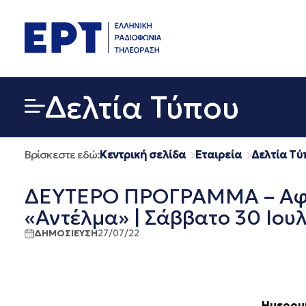
Μετάβαση
σε
περιεχόμενο
Δελτία Τύπου
Βρίσκεστε εδώ:
Κεντρική σελίδα
Εταιρεία
Δελτία Τύ
ΔΕΥΤΕΡΟ ΠΡΟΓΡΑΜΜΑ – Αφιέ
«Αντέλμα» | Σάββατο 30 Ιου
ΔΗΜΟΣΙΕΥΣΗ
27/07/22
Ημερομη