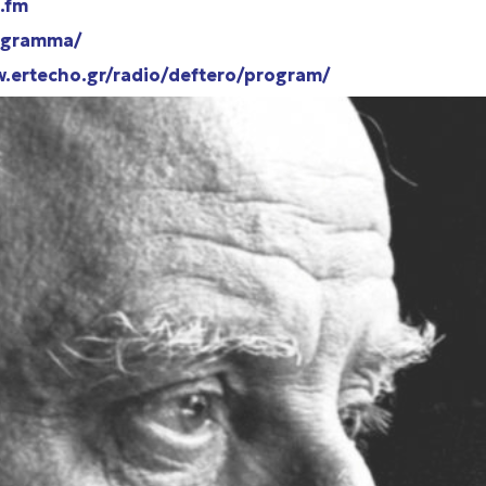
.fm
ogramma/
w.ertecho.gr/radio/deftero/program/