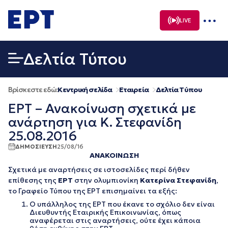
Μετάβαση
σε
LIVE
περιεχόμενο
Δελτία Τύπου
Βρίσκεστε εδώ:
Κεντρική σελίδα
Εταιρεία
Δελτία Τύπου
ΕΡΤ – Ανακοίνωση σχετικά με
ανάρτηση για Κ. Στεφανίδη
25.08.2016
ΔΗΜΟΣΙΕΥΣΗ
25/08/16
ΑΝΑΚΟΙΝΩΣΗ
Σχετικά με αναρτήσεις σε ιστοσελίδες περί δήθεν
επίθεσης της
ΕΡΤ
στην ολυμπιονίκη
Κατερίνα Στεφανίδη
,
το Γραφείο Τύπου της ΕΡΤ επισημαίνει τα εξής:
Ο υπάλληλος της ΕΡΤ που έκανε το σχόλιο δεν είναι
Διευθυντής Εταιρικής Επικοινωνίας, όπως
αναφέρεται στις αναρτήσεις, ούτε έχει κάποια