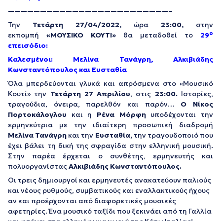
—————————————————————————–
Την
Τετάρτη 27/04/2022,
ώρα
23:00,
στην
ο
εκπομπή
«ΜΟΥΣΙΚΟ ΚΟΥΤΙ»
θα μεταδοθεί το
29
επεισόδιο:
Καλεσμένοι: Μελίνα Τανάγρη, Αλκιβιάδης
Κωνσταντόπουλος και Ευσταθία
Όλα μπερδεύονται γλυκά και απρόσμενα στο «Μουσικό
Κουτί» την
Τετάρτη 27 Απριλίου
, στις
23:00.
Ιστορίες,
τραγούδια, όνειρα, παρελθόν και παρόν…
Ο Νίκος
Πορτοκάλογλου
και η
Ρένα Μόρφη
υποδέχονται την
ερμηνεύτρια με την ιδιαίτερη προσωπική διαδρομή
Μελίνα Τανάγρη
και την
Ευσταθία,
την τραγουδοποιό που
έχει βάλει τη δική της σφραγίδα στην ελληνική μουσική.
Στην παρέα έρχεται ο συνθέτης, ερμηνευτής και
πολυοργανίστας
Αλκιβιάδης Κωνσταντόπουλος.
Οι τρεις δημιουργοί και ερμηνευτές ανακατεύουν παλιούς
και νέους ρυθμούς, συμβατικούς και εναλλακτικούς ήχους
αν και προέρχονται από διαφορετικές μουσικές
αφετηρίες. Ένα μουσικό ταξίδι που ξεκινάει από τη Γαλλία