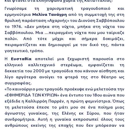
και φτάνει στα ελληνόφωνα χωριά της Κάτω Ιταλίας!
Γνωρίσαμε τη χαρισματική τραγουδοποιό και
ερμηνεύτρια
Μελίνα Τανάγρη
από τη συμμετοχή της στη
θρυλική παράσταση «Αχαρνής» του Διονύση Σαββόπουλου
το 1976.
«Δεν μπήκα στη νύχτα, μπήκα στη νύχτα του
Σαββόπουλου. Μια …πειραγμένη νύχτα που μου ταίριαζε
πολύ».
Από τότε μέχρι και σήμερα δοκιμάζει,
πειραματίζεται και δημιουργεί με τον δικό της, πάντα
γοητευτικό, τρόπο.
Η
Ευσταθία
αποτελεί μια ξεχωριστή παρουσία στο
ελληνικό καλλιτεχνικό στερέωμα, εμφανίζεται τη
δεκαετία του 2000 με τραγούδια που κάνουν αίσθηση και
λίγο αργότερα ανοίγει τα φτερά της στο θέατρο ως
συγγραφέας.
«Το καινούργιο μου τραγούδι προέκυψε ενώ μελετούσα την
«ΕΦΗΜΕΡΙΔΑ ΤΩΝ ΚΥΡΙΩΝ» ένα έντυπο του 18ου αιώνα που
εξέδιδε η Καλλιρρόη Παρρέν, η πρώτη φεμινίστρια. Όπως
τη μελετούσα έπεσε το μάτι μου σε ένα ποίημα μιας
άγνωστης γυναίκας, της Ελένης εκ Σύρου, που ήταν
συνδρομήτρια. Αυτή η γυναίκα εκπροσωπεί όλους τους
ανθρώπους εκείνης της εποχής που δεν μπόρεσαν να