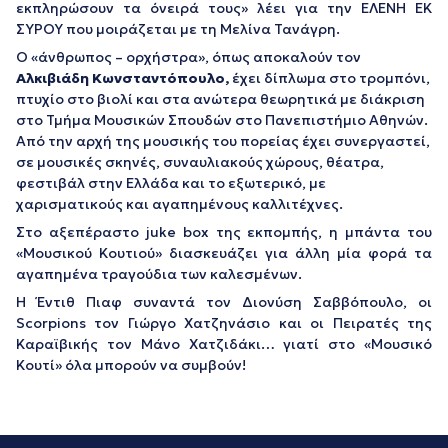
εκπληρώσουν τα όνειρά τους»
λέει για την ΕΛΕΝΗ ΕΚ
ΣΥΡΟΥ που μοιράζεται με τη Μελίνα Τανάγρη.
Ο «άνθρωπος – ορχήστρα», όπως αποκαλούν τον
Αλκιβιάδη Κωνσταντόπουλο,
έχει δίπλωμα στο τρομπόνι,
πτυχίο στο βιολί και στα ανώτερα θεωρητικά με διάκριση
στο Τμήμα Μουσικών Σπουδών στο Πανεπιστήμιο Αθηνών.
Από την αρχή της μουσικής του πορείας έχει συνεργαστεί,
σε μουσικές σκηνές, συναυλιακούς χώρους, θέατρα,
φεστιβάλ στην Ελλάδα και το εξωτερικό, με
χαρισματικούς και αγαπημένους καλλιτέχνες.
Στο αξεπέραστο juke box της εκπομπής, η μπάντα του
«Μουσικού Κουτιού» διασκευάζει για άλλη μία φορά τα
αγαπημένα τραγούδια των καλεσμένων.
Η Έντιθ Πιαφ συναντά τον Διονύση Σαββόπουλο, οι
Scorpions τον Γιώργο Χατζηνάσιο και οι Πειρατές της
Καραϊβικής τον Μάνο Χατζιδάκι… γιατί στο «Μουσικό
Κουτί» όλα μπορούν να συμβούν!