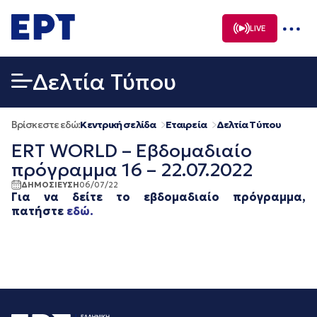
Μετάβαση
σε
LIVE
περιεχόμενο
Δελτία Τύπου
Βρίσκεστε εδώ:
Κεντρική σελίδα
Εταιρεία
Δελτία Τύπου
ERT WORLD – Εβδομαδιαίο
πρόγραμμα 16 – 22.07.2022
ΔΗΜΟΣΙΕΥΣΗ
06/07/22
Για να δείτε το εβδομαδιαίο πρόγραμμα,
πατήστε
εδώ.