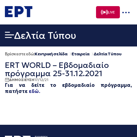
Μετάβαση
σε
LIVE
περιεχόμενο
Δελτία Τύπου
Βρίσκεστε εδώ:
Κεντρική σελίδα
Εταιρεία
Δελτία Τύπου
ERT WORLD – Εβδομαδιαίο
πρόγραμμα 25-31.12.2021
ΔΗΜΟΣΙΕΥΣΗ
17/12/21
Για να δείτε το εβδομαδιαίο πρόγραμμα,
πατήστε
εδώ.