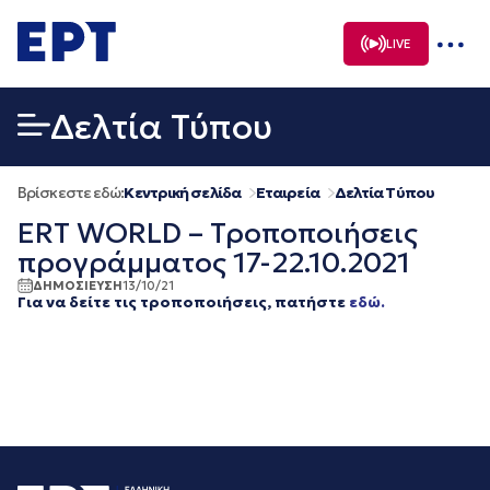
Μετάβαση
σε
LIVE
περιεχόμενο
Δελτία Τύπου
Βρίσκεστε εδώ:
Κεντρική σελίδα
Εταιρεία
Δελτία Τύπου
ERT WORLD – Τροποποιήσεις
προγράμματος 17-22.10.2021
ΔΗΜΟΣΙΕΥΣΗ
13/10/21
Για να δείτε τις τροποποιήσεις, πατήστε
εδώ.