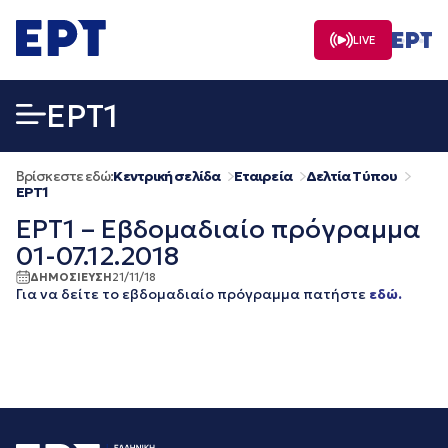
Μετάβαση
σε
LIVE
περιεχόμενο
EΡΤ1
Βρίσκεστε εδώ:
Κεντρική σελίδα
Εταιρεία
Δελτία Τύπου
EΡΤ1
ΕΡΤ1 – Εβδομαδιαίο πρόγραμμα
01-07.12.2018
ΔΗΜΟΣΙΕΥΣΗ
21/11/18
Για να δείτε το εβδομαδιαίο πρόγραμμα πατήστε
εδώ.