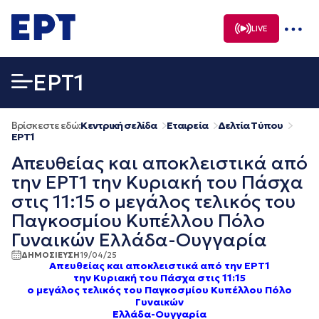
Μετάβαση
σε
LIVE
περιεχόμενο
EΡΤ1
Βρίσκεστε εδώ:
Κεντρική σελίδα
Εταιρεία
Δελτία Τύπου
EΡΤ1
Απευθείας και αποκλειστικά από
την ΕΡΤ1 την Κυριακή του Πάσχα
στις 11:15 ο μεγάλος τελικός του
Παγκοσμίου Κυπέλλου Πόλο
Γυναικών Ελλάδα-Ουγγαρία
ΔΗΜΟΣΙΕΥΣΗ
19/04/25
Απευθείας και αποκλειστικά από την ΕΡΤ1
την Κυριακή του Πάσχα στις 11:15
ο μεγάλος τελικός του Παγκοσμίου Κυπέλλου Πόλο
Γυναικών
Ελλάδα-Ουγγαρία