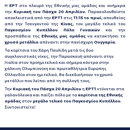
Η
ΕΡΤ
στο πλευρό της Εθνικής μας ομάδας και ανήμερα
την
Κυριακή του Πάσχα 20 Απριλίου
. Παρακολουθείστε
αποκλειστικά από την
ΕΡΤ1
στις
11:15 το πρωί,
απευθείας
από την Τσενγκντού της
Κίνας,
τον μεγάλο τελικό του
Παγκοσμίου Κυπέλλου Πόλο Γυναικών
και την
προσπάθεια της
Εθνικής μας ομάδας
να κατακτήσει το
χρυσό μετάλλιο
απέναντι στην πανίσχυρη
Ουγγαρία
.
Τα κορίτσια του Χάρη Παυλίδη μετά τις δυο
συγκλονιστικές νίκες, την Παρασκευή απέναντι στην
Ιταλία στον προημιτελικό και σήμερα κόντρα στην
χάλκινη Ολυμπιονίκη και πρωταθλήτρια Ευρώπης
Ολλανδία στον ημιτελικό, θα διεκδικήσουν το χρυσό
μετάλλιο που λείπει από τη συλλογή τους.
Την
Κυριακή του Πάσχα 20 Απριλίου
η
ΕΡΤ1
ντύνεται στα
γαλανόλευκα και παίζει πόλο με τα
κορίτσια της Εθνικής
ομάδας
στον
μεγάλο τελικό του Παγκοσμίου Κυπέλλου
.
Συντονιστείτε!