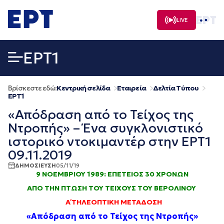
Μετάβαση
σε
LIVE
περιεχόμενο
EΡΤ1
Βρίσκεστε εδώ:
Κεντρική σελίδα
Εταιρεία
Δελτία Τύπου
EΡΤ1
«Απόδραση από το Τείχος της
Ντροπής» – Ένα συγκλονιστικό
ιστορικό ντοκιμαντέρ στην ΕΡΤ1
09.11.2019
ΔΗΜΟΣΙΕΥΣΗ
05/11/19
9 ΝΟΕΜΒΡΙΟΥ 1989: ΕΠΕΤΕΙΟΣ 30 ΧΡΟΝΩΝ
ΑΠΟ ΤΗΝ ΠΤΩΣΗ
ΤΟΥ ΤΕΙΧΟΥΣ ΤΟΥ ΒΕΡΟΛΙΝΟΥ
Α΄ ΤΗΛΕΟΠΤΙΚΗ ΜΕΤΑΔΟΣΗ
«Απόδραση από το Τείχος της Ντροπής»