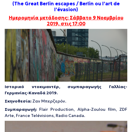
(The Great Berlin escapes / Berlin ou l’art de
l’évasion
)
Ημερομηνία μετάδοσης: Σάββατο 9 Νοεμβρίου
2019, στις 17:00
Ιστορικό ντοκιμαντέρ, συμπαραγωγής Γαλλίας-
Γερμανίας-Καναδά
2019.
Σκηνοθεσία
:
Ζαν Μπερζερόν.
Συμπαραγωγή
:
Flair Production, Alpha-Zoulou film, ZDF
Arte, France Telévisions, Radio Canada.