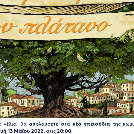
ο γέλιο, θα απολαύσετε στα
νέα επεισόδια
της κωμι
υή
13
Μαΐου
2022,
στις
20:00.