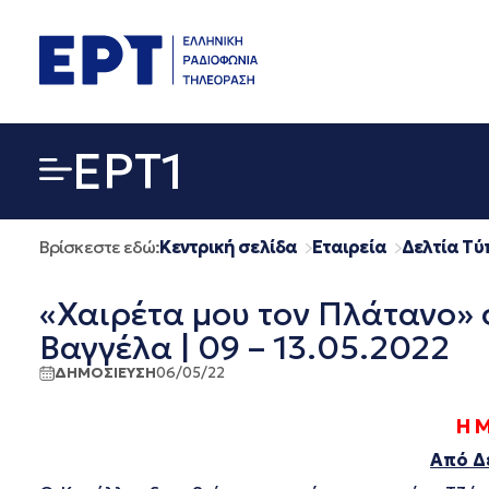
Μετάβαση
σε
περιεχόμενο
EΡΤ1
Βρίσκεστε εδώ:
Κεντρική σελίδα
Εταιρεία
Δελτία Τύ
«Χαιρέτα μου τον Πλάτανο» 
Βαγγέλα | 09 – 13.05.2022
ΔΗΜΟΣΙΕΥΣΗ
06/05/22
Η 
Από Δ