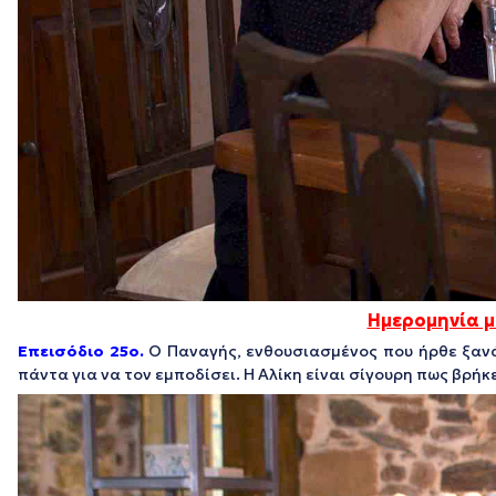
Ημερομηνία 
Eπεισόδιο 25ο.
Ο Παναγής, ενθουσιασμένος που ήρθε ξανά 
πάντα για να τον εμποδίσει. Η Αλίκη είναι σίγουρη πως βρή