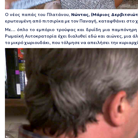
Ο νέος παπάς του Πλατάνου,
Νώντας, (Μάριος Δερβιτσιώτ
ερωτευμένη από πιτσιρίκα με τον Παναγή, καταφθάνει στο χω
Με… όπλο το εμπόριο τρούφας και δρυΐδη μια παμπόνηρη
Ρωμαϊκή Αυτοκρατορία έχει διαλυθεί εδώ και αιώνες, μια ά
το μικρό χωριουδάκι, που τόλμησε να απειλήσει την κυριαρχ