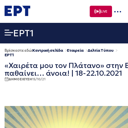
Μετάβαση
σε
LIVE
περιεχόμενο
EΡΤ1
Βρίσκεστε εδώ:
Κεντρική σελίδα
Εταιρεία
Δελτία Τύπου
EΡΤ1
«Χαιρέτα μου τον Πλάτανο» στην 
παθαίνει… άνοια! | 18-22.10.2021
ΔΗΜΟΣΙΕΥΣΗ
15/10/21