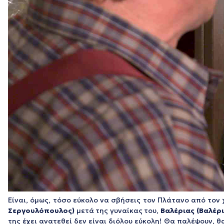
Είναι, όμως, τόσο εύκολο να σβήσεις τον Πλάτανο από τον 
Σεργουλόπουλος)
μετά της γυναίκας του,
Βαλέριας
(Βαλέρ
της έχει ανατεθεί δεν είναι διόλου εύκολη! Θα παλέψουν, 