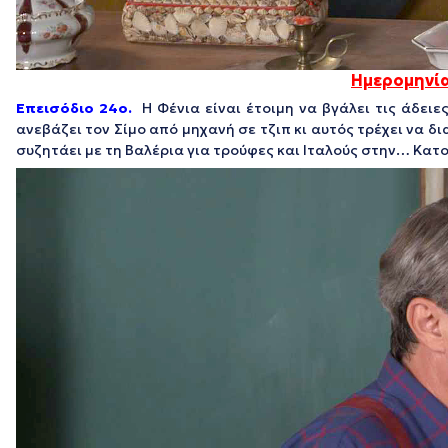
Ημερομηνία
Επεισόδιο 24ο.
Η Φένια είναι έτοιμη να βγάλει τις άδει
ανεβάζει τον Σίμο από μηχανή σε τζιπ κι αυτός τρέχει να δ
συζητάει με τη Βαλέρια για τρούφες και Ιταλούς στην… Κατο