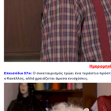
Ημερομηνί
Επεισόδιο 57ο:
Ο συνεταιρισμός τρώει ένα τεράστιο πρόστι
ο Κανέλλος, αλλά χρειάζεται άμεσα ενισχύσεις.