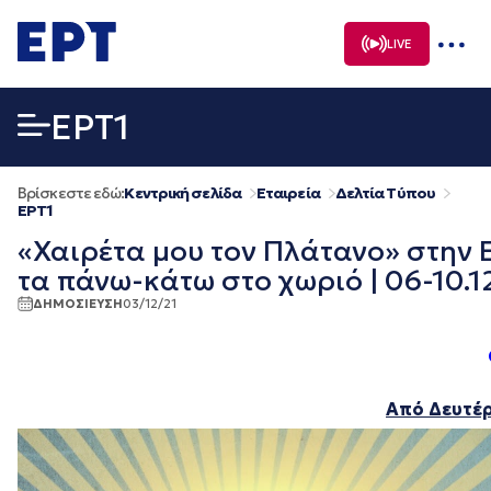
Μετάβαση
σε
LIVE
περιεχόμενο
EΡΤ1
Βρίσκεστε εδώ:
Κεντρική σελίδα
Εταιρεία
Δελτία Τύπου
EΡΤ1
«Χαιρέτα μου τον Πλάτανο» στην 
τα πάνω-κάτω στο χωριό | 06-10.1
ΔΗΜΟΣΙΕΥΣΗ
03/12/21
Από Δευτέρ