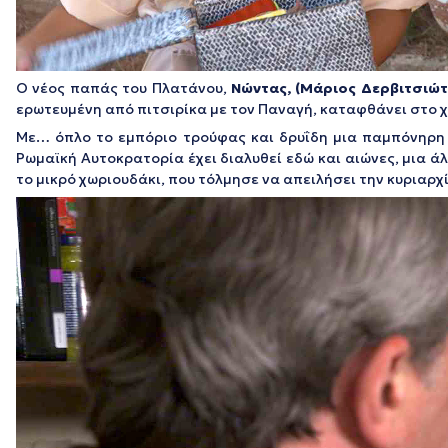
Ο νέος παπάς του Πλατάνου,
Νώντας, (Μάριος Δερβιτσιώτ
ερωτευμένη από πιτσιρίκα με τον Παναγή, καταφθάνει στο χω
Με… όπλο το εμπόριο τρούφας και δρυΐδη μια παμπόνηρη
Ρωμαϊκή Αυτοκρατορία έχει διαλυθεί εδώ και αιώνες, μια ά
το μικρό χωριουδάκι, που τόλμησε να απειλήσει την κυριαρχ