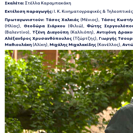
Σκαλέτα:
Στέλλα Καραμπακάκη
Εκτέλεση παραγωγής:
Ι. Κ. Κινηματογραφικές & Τηλεοπτικέ
Πρωταγωνιστούν: Τάσος Χαλκιάς
(Μένιος),
Τάσος Κωστή
(Ηλίας),
Θεοδώρα Σιάρκου
(Φιλιώ),
Φώτης Σεργουλόπο
(Βαλεντίνο),
Τζένη Διαγούπη
(Καλλιόπη),
Αντιγόνη Δρακο
Αλέξανδρος Χρυσανθόπουλος
(Τζώρτζης),
Γιωργής Τσουρ
Μαθιουλάκη
(Αλίκη),
Μιχάλης Μιχαλακίδης
(Κανέλλος),
Αντώ