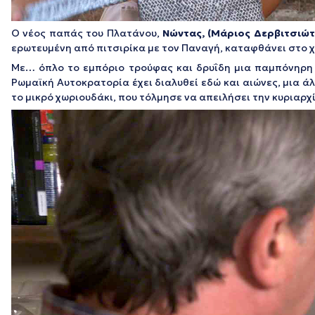
Ο νέος παπάς του Πλατάνου,
Νώντας, (Μάριος Δερβιτσιώτ
ερωτευμένη από πιτσιρίκα με τον Παναγή, καταφθάνει στο χω
Με… όπλο το εμπόριο τρούφας και δρυΐδη μια παμπόνηρη
Ρωμαϊκή Αυτοκρατορία έχει διαλυθεί εδώ και αιώνες, μια ά
το μικρό χωριουδάκι, που τόλμησε να απειλήσει την κυριαρχ