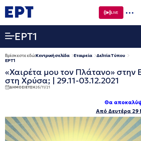
Μετάβαση
σε
LIVE
περιεχόμενο
EΡΤ1
Βρίσκεστε εδώ:
Κεντρική σελίδα
Εταιρεία
Δελτία Τύπου
EΡΤ1
«Χαιρέτα μου τον Πλάτανο» στην 
στη Χρύσα; | 29.11-03.12.2021
ΔΗΜΟΣΙΕΥΣΗ
26/11/21
Θα αποκαλύψε
Από Δευτέρα 29 