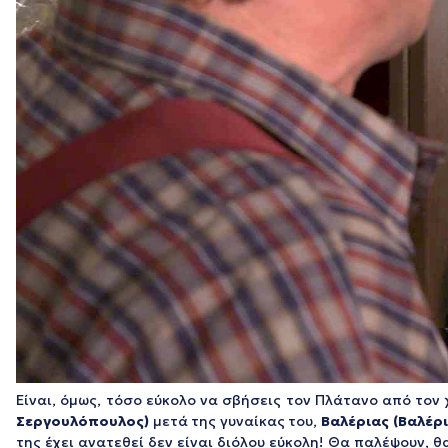
Είναι, όμως, τόσο εύκολο να σβήσεις τον Πλάτανο από τον 
Σεργουλόπουλος)
μετά της γυναίκας του,
Βαλέριας
(Βαλέρ
της έχει ανατεθεί δεν είναι διόλου εύκολη! Θα παλέψουν, 