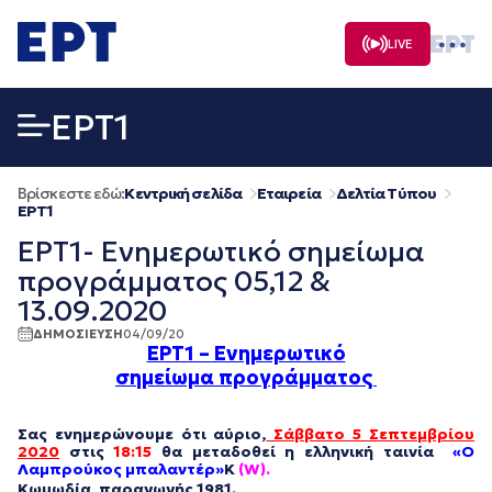
Μετάβαση
σε
LIVE
περιεχόμενο
EΡΤ1
Βρίσκεστε εδώ:
Κεντρική σελίδα
Εταιρεία
Δελτία Τύπου
EΡΤ1
ΕΡΤ1- Ενημερωτικό σημείωμα
προγράμματος 05,12 &
13.09.2020
ΔΗΜΟΣΙΕΥΣΗ
04/09/20
ΕΡΤ1 – Ενημερωτικό
σημείωμα
προγράμματος
Σας ενημερώνουμε ότι αύριο,
Σάββατο 5 Σεπτεμβρίου
2020
στις
18:15
θα μεταδοθεί η ελληνική ταινία
«Ο
Λαμπρούκος μπαλαντέρ»
Κ
(W).
Κωμωδία, παραγωγής
1981.