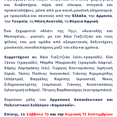
και διαβατήρια, πέρα από σύνορα, στεγανά και
προκαταλήψεις, μέσα από μια κοινή μουσική κληρονομιά,
με τραγούδια και σκοπούς από την
Ελλάδα
, την
Αρμενία
,
την
Τουρκία
, τη
Μέση Ανατολή
, τη
Βόρεια Αφρική
.
Ένα ξεχωριστό «Αλάτι της Γης», «Ανατολής και
Μεσογείου… γωνία!», με τον Χάικ Γιαζιτζιάν και τους
φίλους του, μια ομάδα από εξαιρετικούς δεξιοτέχνες
μουσικούς συνοδοιπόρους μαζί του εδώ και χρόνια.
Συμμετέχουν οι:
Χάικ Γιαζιτζιάν (ούτι-τραγούδι), Εύα
Ξένου (τραγούδι), Μάρθα Μαυροειδή (τραγούδι-λάφτα),
Χάρης Λαμπράκης (νέι), Γιώργος Κοντογιάννης (κρητική
λύρα), Τάσος Πούλιος (κανονάκι), Γιάννης Κιριμκιρίδης
(πλήκτρα), Βαγγέλης Καρίπης (κρουστά), Νίκος
Σιδηροκαστρίτης (τύμπανα), Γιάννης Αναστασάκης
(ηλεκτρική κιθάρα), Πέτρος Βαρθακούρης (κοντραμπάσο).
Χορεύουν μέλη του
Αρμενικού Εκπαιδευτικού και
Πολιτιστικού Συλλόγου
«
Χαμασκαΐν
».
Επίσης, το
Σάββατο 12
και την
Κυριακή 13 Σεπτεμβρίου