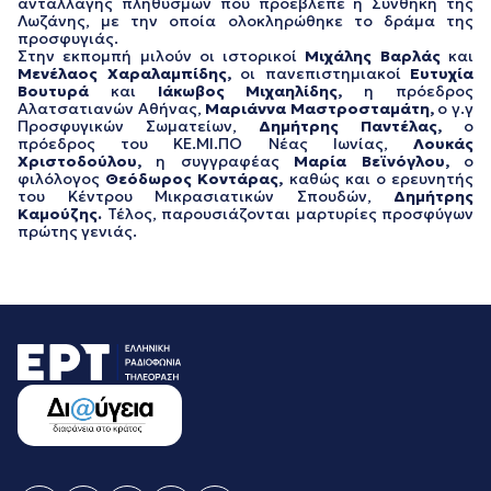
ανταλλαγής πληθυσμών που προέβλεπε η Συνθήκη της
Λωζάνης, με την οποία ολοκληρώθηκε το δράμα της
προσφυγιάς.
Στην εκπομπή μιλούν οι ιστορικοί
Μιχάλης Βαρλάς
και
Μενέλαος Χαραλαμπίδης,
οι πανεπιστημιακοί
Ευτυχία
Βουτυρά
και
Ιάκωβος Μιχαηλίδης,
η πρόεδρος
Αλατσατιανών Αθήνας,
Μαριάννα Μαστροσταμάτη,
ο γ.γ
Προσφυγικών Σωματείων,
Δημήτρης Παντέλας,
ο
πρόεδρος του ΚΕ.ΜΙ.ΠΟ Νέας Ιωνίας,
Λουκάς
Χριστοδούλου,
η συγγραφέας
Μαρία Βεϊνόγλου,
ο
φιλόλογος
Θεόδωρος Κοντάρας,
καθώς και ο ερευνητής
του Κέντρου Μικρασιατικών Σπουδών,
Δημήτρης
Καμούζης.
Τέλος, παρουσιάζονται μαρτυρίες προσφύγων
πρώτης γενιάς.