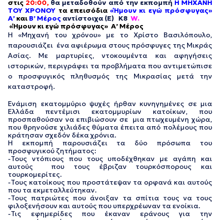
στις
20:00,
θα μεταδοθούν από την εκπομπή
Η ΜΗΧΑΝΗ
ΤΟΥ ΧΡΟΝΟΥ
τα επεισόδια
«Ήμουν κι εγώ πρόσφυγας»
Α’
και
Β’ Μέρος
αντίστοιχα (Ε) K8
W.
«Ήμουν κι εγώ πρόσφυγας» Α’ Μέρος
Η «Μηχανή του χρόνου» με το Χρίστο Βασιλόπουλο,
παρουσιάζει ένα αφιέρωμα στους πρόσφυγες της Μικράς
Ασίας. Με μαρτυρίες, ντοκουμέντα και αφηγήσεις
ιστορικών, περιγράφει τα προβλήματα που αντιμετώπισε
ο προσφυγικός πληθυσμός της Μικρασίας μετά την
καταστροφή.
Ενάμιση εκατομμύριο ψυχές ήρθαν κυνηγημένες σε μια
Ελλάδα πεντέμισι εκατομμυρίων κατοίκων, που
προσπαθούσαν να επιβιώσουν σε μια πτωχευμένη χώρα,
που θρηνούσε χιλιάδες θύματα έπειτα από πολέμους που
κράτησαν σχεδόν δέκα χρόνια.
Η εκπομπή παρουσιάζει τα δύο πρόσωπα του
προσφυγικού ζητήματος:
-Τους ντόπιους που τους υποδέχθηκαν με αγάπη και
αυτούς που τους έβριζαν τουρκόσπορους και
τουρκομερίτες.
-Τους κατοίκους που προστάτεψαν τα ορφανά και αυτούς
που τα εκμεταλλεύτηκαν.
-Τους πατριώτες που άνοιξαν τα σπίτια τους να τους
φιλοξενήσουν και αυτούς που υπερχρέωναν τα ενοίκια.
-Τις εφημερίδες που έκαναν εράνους για την