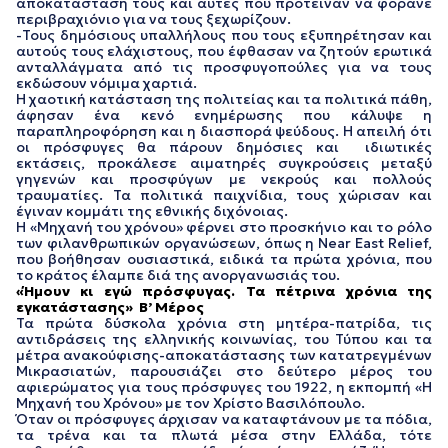
αποκατάστασή τους και αυτές που πρότειναν να φοράνε
περιβραχιόνιο για να τους ξεχωρίζουν.
-Τους δημόσιους υπαλλήλους που τους εξυπηρέτησαν και
αυτούς τους ελάχιστους, που έφθασαν να ζητούν ερωτικά
ανταλλάγματα από τις προσφυγοπούλες για να τους
εκδώσουν νόμιμα χαρτιά.
Η χαοτική κατάσταση της πολιτείας και τα πολιτικά πάθη,
άφησαν ένα κενό ενημέρωσης που κάλυψε η
παραπληροφόρηση και η διασπορά ψεύδους. Η απειλή ότι
οι πρόσφυγες θα πάρουν δημόσιες και ιδιωτικές
εκτάσεις, προκάλεσε αιματηρές συγκρούσεις μεταξύ
γηγενών και προσφύγων με νεκρούς και πολλούς
τραυματίες. Τα πολιτικά παιχνίδια, τους χώρισαν και
έγιναν κομμάτι της εθνικής διχόνοιας.
Η «Μηχανή του χρόνου» φέρνει στο προσκήνιο και το ρόλο
των φιλανθρωπικών οργανώσεων, όπως η Near East Relief,
που βοήθησαν ουσιαστικά, ειδικά τα πρώτα χρόνια, που
το κράτος έλαμπε διά της ανοργανωσιάς του.
«Ήμουν κι εγώ πρόσφυγας. Τα πέτρινα χρόνια της
εγκατάστασης» Β’ Μέρος
Τα πρώτα δύσκολα χρόνια στη μητέρα-πατρίδα, τις
αντιδράσεις της ελληνικής κοινωνίας, του Τύπου και τα
μέτρα ανακούφισης-αποκατάστασης των κατατρεγμένων
Μικρασιατών, παρουσιάζει στο δεύτερο μέρος του
αφιερώματος για τους πρόσφυγες του 1922, η εκπομπή «Η
Μηχανή του Χρόνου» με τον Χρίστο Βασιλόπουλο.
Όταν οι πρόσφυγες άρχισαν να καταφτάνουν με τα πόδια,
τα τρένα και τα πλωτά μέσα στην Ελλάδα, τότε