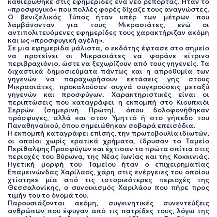
καθιερώθηκε στις εφημερίδες ένα νέο ρεπορτάζ. Ήταν το
«προσφυγικό» που πολλές φορές δίχαζε τους αναγνώστες.
Ο βενιζελικός Τύπος ήταν υπέρ των μέτρων που
λαμβάνονταν για τους Μικρασιάτες, ενώ οι
αντιπολιτευόμενες εφημερίδες τους χαρακτήριζαν ακόμη
και ως «προσφυγική αγέλη».
Σε μια εφημερίδα μάλιστα, ο εκδότης έφτασε στο σημείο
να προτείνει οι Μικρασιάτες να φοράνε κίτρινο
περιβραχιόνιο, ώστε να ξεχωρίζουν από τους γηγενείς. Τα
διχαστικά δημοσιεύματα πάντως και η απροθυμία των
γηγενών να παραχωρήσουν εκτάσεις γης στους
Μικρασιάτες, προκαλούσαν συχνά συγκρούσεις μεταξύ
γηγενών και προσφύγων. Χαρακτηριστικές είναι οι
περιπτώσεις που καταγράφει η εκπομπή στο Κιουπκιόι
Σερρών (σημερινή Πρώτη), όπου δολοφονήθηκαν
πρόσφυγες, αλλά και στον Υμηττό ή στο γήπεδο του
Παναθηναϊκού, όπου σημειώθηκαν σοβαρά επεισόδια.
Η εκπομπή καταγράφει επίσης, την πρωτοβουλία ιδιωτών,
οι οποίοι χωρίς κρατικά χρήματα, ίδρυσαν το Ταμείο
Περίθαλψης Προσφύγων και έχτισαν τα πρώτα σπίτια στις
περιοχές του Βύρωνα, της Νέας Ιωνίας και της Κοκκινιάς.
Ηγετική μορφή του Ταμείου ήταν ο επιχειρηματίας
Επαμεινώνδας Χαρίλαος, χάρη στις ενέργειες του οποίου
χτίστηκε μία από τις ιστορικότερες περιοχές της
Θεσσαλονίκης, ο συνοικισμός Χαριλάου που πήρε προς
τιμήν του το όνομά του.
Παρουσιάζονται ακόμη, συγκινητικές συνεντεύξεις
ανθρώπων που έφυγαν από τις πατρίδες τους, λόγω της