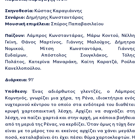
Σκηνοθεσία:
Κώστας Καραγιάννης
Σενάριο:
Δημήτρης Κωνσταντάρας
Μουσική επιμέλεια:
Σπύρος Παπαβασιλείου
Παίζουν:
Λάμπρος Κωνσταντάρας, Μάρω Κοντού, Νέλλη
Γκίνη, Θάνος Μαρτίνος, Γιάννης Μαλούχος, Δήμητρα
Νομικού, Μίτση Κωνσταντάρα, Γιάννης
Ευδαίμων, Απόστολος Σουγκλάκος, Τόλης
Πολάτος, Κατερίνα Μαναράκη, Καίτη Καρατζά, Ρούλα
Κανελλοπούλου.
Διάρκεια
:
91′
Υπόθεση:
Ένας αδιόρθωτος γλεντζές, ο Λάμπρος
Κομνηνός, γνωρίζει μια χήρα, τη Ρένα, ιδιοκτήτρια ενός
νυχτερινού κέντρου το οποίο στα ενδότερά του διαθέτει
κρυφή χαρτοπαικτική λέσχη. Αρχίζει να συχνάζει στη
λέσχη, να παίζει χαρτιά και στην αρχή, με κάποια βοήθεια
από τη μεριά της Ρένας, να κερδίζει. Όταν όμως η τύχη δεν
είναι με το μέρος του κι εκείνος αρχίζει να χάνει μεγάλα
ποσά, καταλαβαίνει ότι έχει πέσει θύμα χαρτοκλεφτών. Η