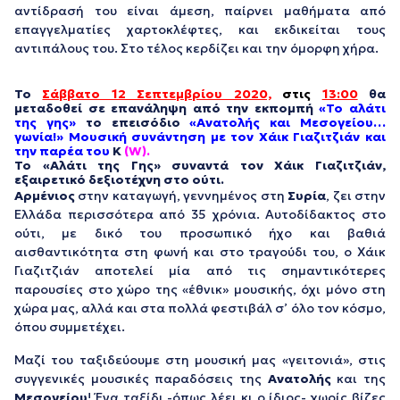
αντίδρασή του είναι άμεση, παίρνει μαθήματα από
επαγγελματίες χαρτοκλέφτες, και εκδικείται τους
αντιπάλους του. Στο τέλος κερδίζει και την όμορφη χήρα.
Το
Σάββατο 12 Σεπτεμβρίου 2020,
στις
13:00
θα
μεταδοθεί σε
επανάληψη
από την εκπομπή
«
Το αλάτι
της γης»
το επεισόδιο
«Ανατολής και Μεσογείου…
γωνία!» Μουσική συνάντηση με τον Χάικ Γιαζιτζιάν και
την παρέα του
Κ
(W).
Το «Αλάτι της Γης» συναντά τον Χάικ Γιαζιτζιάν,
εξαιρετικό δεξιοτέχνη στο ούτι.
Αρμένιος
στην καταγωγή, γεννημένος στη
Συρία
, ζει στην
Ελλάδα περισσότερα από 35 χρόνια. Αυτοδίδακτος στο
ούτι, με δικό του προσωπικό ήχο και βαθιά
αισθαντικότητα στη φωνή και στο τραγούδι του, ο Χάικ
Γιαζιτζιάν αποτελεί μία από τις σημαντικότερες
παρουσίες στο χώρο της «έθνικ» μουσικής, όχι μόνο στη
χώρα μας, αλλά και στα πολλά φεστιβάλ σ’ όλο τον κόσμο,
όπου συμμετέχει.
Μαζί του ταξιδεύουμε στη μουσική μας «γειτονιά», στις
συγγενικές μουσικές παραδόσεις της
Ανατολής
και της
Μεσογείου
! Ένα ταξίδι -όπως λέει κι ο ίδιος- χωρίς βίζες