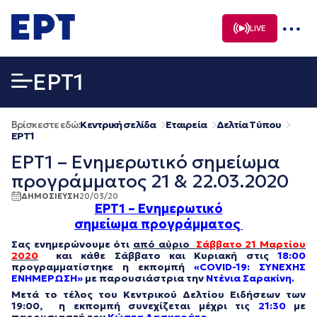
Μετάβαση
σε
LIVE
περιεχόμενο
EΡΤ1
Βρίσκεστε εδώ:
Κεντρική σελίδα
Εταιρεία
Δελτία Τύπου
EΡΤ1
ΕΡΤ1 – Ενημερωτικό σημείωμα
προγράμματος 21 & 22.03.2020
ΔΗΜΟΣΙΕΥΣΗ
20/03/20
ΕΡΤ1 – Ενημερωτικό
σημείωμα
προγράμματος
Σας ενημερώνουμε ότι
από αύριο
Σάββατο
21 Μαρτίου
2020
και
κάθε Σάββατο και Κυριακή
στις
18:00
προγραμματίστηκε η εκπομπή
«COVID-19: ΣΥΝΕΧΗΣ
ΕΝΗΜΕΡΩΣΗ»
με παρουσιάστρια την
Ντένια Σαρακίνη
.
Μετά το τέλος του Κεντρικού Δελτίου Ειδήσεων
των
19:00,
η εκπομπή συνεχίζεται
μέχρι τις
21:30
με