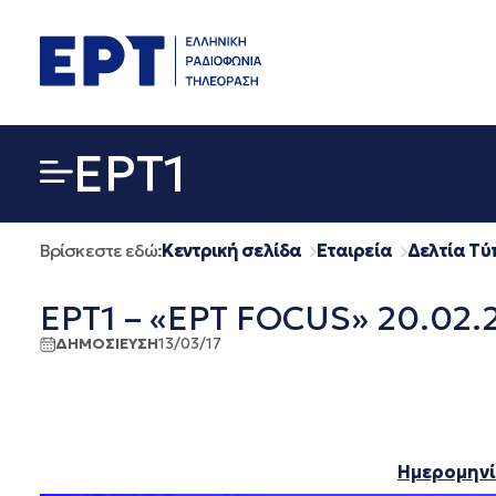
Μετάβαση
σε
περιεχόμενο
EΡΤ1
Βρίσκεστε εδώ:
Κεντρική σελίδα
Εταιρεία
Δελτία Τύ
ΕΡΤ1 – «ΕΡΤ FOCUS» 20.02.
ΔΗΜΟΣΙΕΥΣΗ
13/03/17
Ημερομηνί