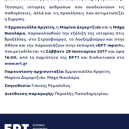
Τέσσερις ιστορίες ανθρώπων που αναδεικνύουν τις
παθογένειες, αλλά και τις προκλήσεις που αντιμετωπίζει
η Ευρώπη.
Η
Εμμανουέλλα Αργείτη,
η
Μαρίνα Δεμερτζιάν
και η
Μάχη
Νικολάρα,
παρακολουθούν την εξέλιξη της ιστορίας στις
Βρυξέλλες, στο Στρασβούργο, το Λουξεμβούργο και στην
Αθήνα και την παρουσιάζουν στην εκπομπή
«ΕΡΤ report»,
που μεταδίδεται το
Σάββατο 28 Ιανουαρίου 2017
και ώρα
16:00,
από τη συχνότητα της
ΕΡΤ1
και διαδικτυακά στο
www.ert.gr
Παρουσίαση-αρχισυνταξία:
Εμμανουέλλα Αργείτη,
Μαρίνα Δεμερτζιάν, Μάχη Νικολάρα.
Σκηνοθεσία:
Γιάννης Ρεμούνδος.
Διεύθυνση παραγωγής:
Περικλής Παπαδημητρίου.