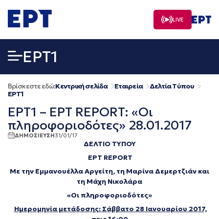
Μετάβαση
σε
LIVE
περιεχόμενο
EΡΤ1
Βρίσκεστε εδώ:
Κεντρική σελίδα
Εταιρεία
Δελτία Τύπου
EΡΤ1
ΕΡΤ1 – ΕΡΤ REPORT: «Οι
πληροφοριοδότες» 28.01.2017
ΔΗΜΟΣΙΕΥΣΗ
31/01/17
ΔΕΛΤΙΟ ΤΥΠΟΥ
ΕΡΤ
REPORT
Με την Εμμανουέλλα Αργείτη, τη Μαρίνα Δεμερτζιάν και
τη Μάχη Νικολάρα
«Οι πληροφοριοδότες»
Ημερομηνία μετάδοσης: Σάββατο 28 Ιανουαρίου 2017,