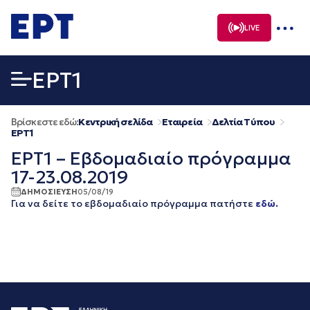
Μετάβαση
σε
LIVE
περιεχόμενο
EΡΤ1
Βρίσκεστε εδώ:
Κεντρική σελίδα
Εταιρεία
Δελτία Τύπου
EΡΤ1
ΕΡΤ1 – Εβδομαδιαίο πρόγραμμα
17-23.08.2019
ΔΗΜΟΣΙΕΥΣΗ
05/08/19
Για να δείτε το εβδομαδιαίο πρόγραμμα πατήστε
εδώ.