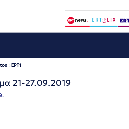
που
EΡΤ1
μα 21-27.09.2019
ώ.