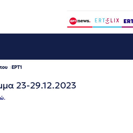
που
EΡΤ1
μμα 23-29.12.2023
ώ.