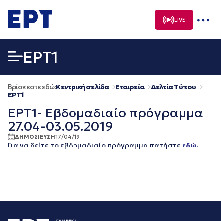
Μετάβαση
σε
LIVE
περιεχόμενο
EΡΤ1
Βρίσκεστε εδώ:
Κεντρική σελίδα
Εταιρεία
Δελτία Τύπου
EΡΤ1
ΕΡΤ1- Εβδομαδιαίο πρόγραμμα
27.04-03.05.2019
ΔΗΜΟΣΙΕΥΣΗ
17/04/19
Για να δείτε το εβδομαδιαίο πρόγραμμα πατήστε
εδώ.