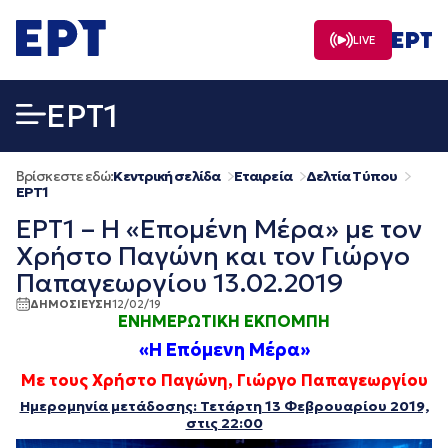
Μετάβαση
σε
LIVE
περιεχόμενο
EΡΤ1
Βρίσκεστε εδώ:
Κεντρική σελίδα
Εταιρεία
Δελτία Τύπου
EΡΤ1
ΕΡΤ1 – Η «Επομένη Μέρα» με τον
Χρήστο Παγώνη και τον Γιώργο
Παπαγεωργίου 13.02.2019
ΔΗΜΟΣΙΕΥΣΗ
12/02/19
ΕΝΗΜΕΡΩΤΙΚΗ ΕΚΠΟΜΠΗ
«Η Επόμενη Μέρα»
Με τους
Χρήστο Παγώνη, Γιώργο Παπαγεωργίου
Ημερομηνία μετάδοσης: Τετάρτη 13 Φεβρουαρίου 2019,
στις 22:00