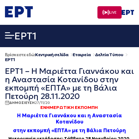
Μετάβαση
σε
LIVE
περιεχόμενο
EΡΤ1
Βρίσκεστε εδώ:
Κεντρική σελίδα
Εταιρεία
Δελτία Τύπου
EΡΤ1
ΕΡΤ1 – Η Μαριέττα Γιαννάκου και
η Αναστασία Κοτανίδου στην
εκπομπή «ΕΠΤΑ» με τη Βάλια
Πετούρη 28.11.2020
ΔΗΜΟΣΙΕΥΣΗ
27/11/20
ΕΝΗΜΕΡΩΤΙΚΗ ΕΚΠΟΜΠΗ
Η Μαριέττα Γιαννάκου και η Αναστασία
Κοτανίδου
στην εκπομπή «ΕΠΤΑ» με τη Βάλια Πετούρη
Ημερομηνία μετάδοσης: Σάββατο 28 Νοεμβρίου 2020,