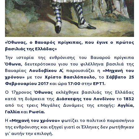
«Όθωνας, ο Βαυαρός πρίγκιπας, που έγινε ο πρώτος
βασιλιάς της Ελλάδας»
Την ιστορία της ενθρόνισης του Βαυαρού πρίγκιπα
Όθωνα,
δευτερότοκου γιου του φιλέλληνα βασιλιά της
Βαυαρίας
Λουδοβίκου Α΄,
παρουσιάζει η
«Μηχανή του
χρόνου»
με τον
Χρίστο Βασιλόπουλο,
το
Σάββατο 25
Φεβρουαρίου 2017
και ώρα
17:00
στην
ΕΡΤ1
.
Ο 17χρονος
Όθωνας
εκλέχθηκε βασιλιάς της Ελλάδας
κατά τη διάρκεια της
Διάσκεψης του Λονδίνου
το
1832
από τις τρεις Μεγάλες Δυνάμεις της εποχής:
Αγγλία,
Γαλλία
και
Ρωσία.
Η
«Μηχανή του χρόνου»
φωτίζει το πολιτικό παρασκήνιο
της ενθρόνισης και εξηγεί γιατί οι Έλληνες δεν ρωτήθηκαν
γι’ αυτήν την επιλογή.