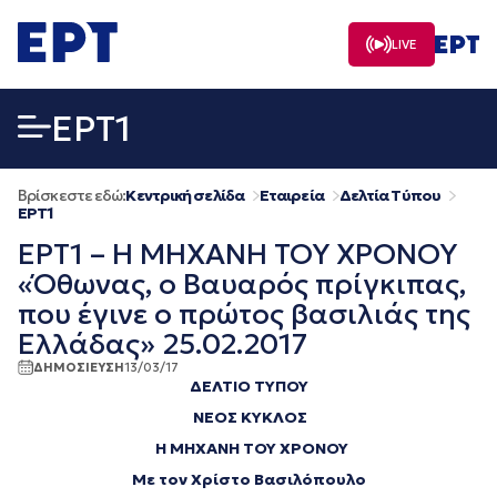
Μετάβαση
σε
LIVE
περιεχόμενο
EΡΤ1
Βρίσκεστε εδώ:
Κεντρική σελίδα
Εταιρεία
Δελτία Τύπου
EΡΤ1
ΕΡΤ1 – Η ΜΗΧΑΝΗ ΤΟΥ ΧΡΟΝOY
«Όθωνας, ο Βαυαρός πρίγκιπας,
που έγινε ο πρώτος βασιλιάς της
Ελλάδας» 25.02.2017
ΔΗΜΟΣΙΕΥΣΗ
13/03/17
ΔΕΛΤΙΟ ΤΥΠΟΥ
ΝΕΟΣ ΚΥΚΛΟΣ
Η ΜΗΧΑΝΗ ΤΟΥ ΧΡΟΝΟΥ
Με τον Χρίστο Βασιλόπουλο