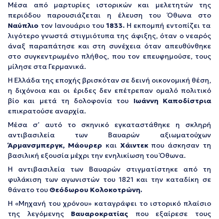
Μέσα από μαρτυρίες ιστορικών και μελετητών της
περιόδου παρουσιάζεται η έλευση του Όθωνα στο
Ναύπλιο
τον Ιανουάριο του
1833.
Η εκπομπή εντοπίζει τα
λιγότερο γνωστά στιγμιότυπα της άφιξης, όταν ο νεαρός
άναξ παραπάτησε και στη συνέχεια όταν απευθύνθηκε
στο συγκεντρωμένο πλήθος, που τον επευφημούσε, τους
μίλησε στα Γερμανικά.
Η Ελλάδα της εποχής βρισκόταν σε δεινή οικονομική θέση,
η διχόνοια και οι έριδες δεν επέτρεπαν ομαλό πολιτικό
βίο και μετά τη δολοφονία του
Ιωάννη Καποδίστρια
επικρατούσε αναρχία.
Μέσα σ’ αυτό το σκηνικό εγκαταστάθηκε η σκληρή
αντιβασιλεία των Βαυαρών αξιωματούχων
Άρμανσμπεργκ, Μάουρερ
και
Χάιντεκ
που άσκησαν τη
βασιλική εξουσία μέχρι την ενηλικίωση του Όθωνα.
Η αντιβασιλεία των Βαυαρών στιγματίστηκε από τη
φυλάκιση των αγωνιστών του 1821 και την καταδίκη σε
θάνατο του
Θεόδωρου Κολοκοτρώνη.
Η «Μηχανή του χρόνου» καταγράφει το ιστορικό πλαίσιο
της λεγόμενης
Βαυαροκρατίας
που εξαίρεσε τους